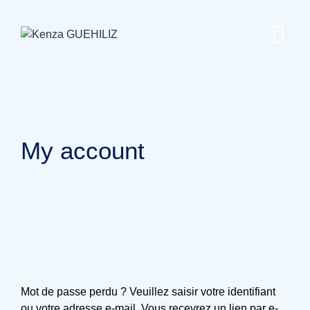
Skip
to
content
My account
Mot de passe perdu ? Veuillez saisir votre identifiant
ou votre adresse e-mail. Vous recevrez un lien par e-